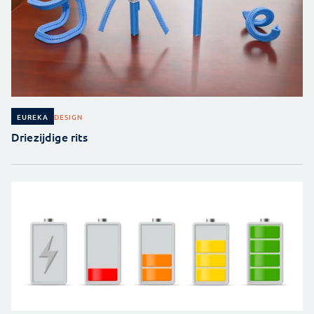
DESIGN
EUREKA
Driezijdige rits