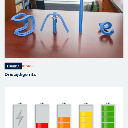
DESIGN
EUREKA
Driezijdige rits