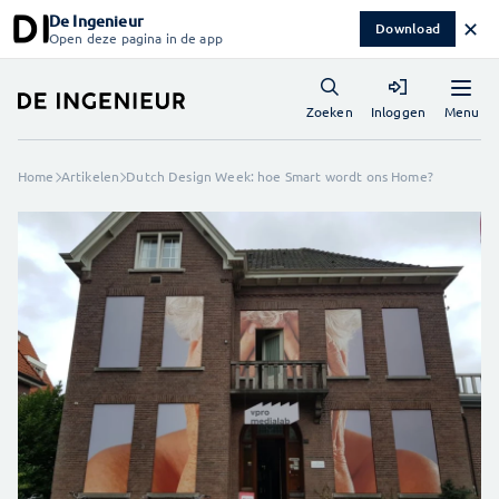
De Ingenieur
✕
Download
Open deze pagina in de app
Menu
Zoeken
Inloggen
Home
Artikelen
Dutch Design Week: hoe Smart wordt ons Home?