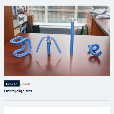
DESIGN
EUREKA
Driezijdige rits