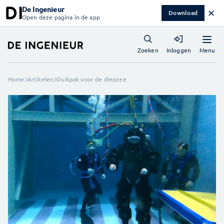
De Ingenieur
✕
Download
Open deze pagina in de app
Menu
Zoeken
Inloggen
Home
Artikelen
Duikpak voor de diepzee