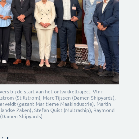
rs bij de start van het ontwikkeltraject. Vlnr:
lstrom (Stillstrom), Marc Tijssen (Damen Shipyards),
sterveldt (gezant Maritieme Maakindustrie), Martin
landse Zaken), Stefan Quist (Multraship), Raymond
a (Damen Shipyards)