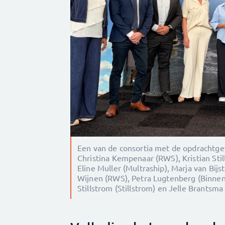
Een van de consortia met de opdrachtgeve
Christina Kempenaar (RWS), Kristian Stil
Eline Muller (Multraship), Marja van Bij
Wijnen (RWS), Petra Lugtenberg (Binnen
Stillstrom (Stillstrom) en Jelle Brantsm