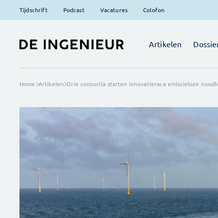
Tijdschrift
Podcast
Vacatures
Colofon
Artikelen
Dossie
Home
Artikelen
Drie consortia starten innovatierace emissieloze nood