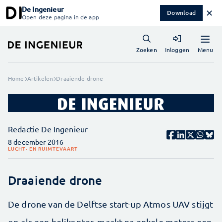
De Ingenieur
✕
Download
Open deze pagina in de app
Menu
Zoeken
Inloggen
Home
Artikelen
Draaiende drone
Redactie De Ingenieur
8 december 2016
LUCHT- EN RUIMTEVAART
Draaiende drone
De drone van de Delftse start-up Atmos UAV stijgt
op als een helikopter, maakt na enkele meters een