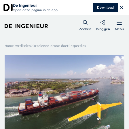
De Ingenieur
✕
Download
Open deze pagina in de app
Menu
Zoeken
Inloggen
Home
Artikelen
Draaiende drone doet inspecties