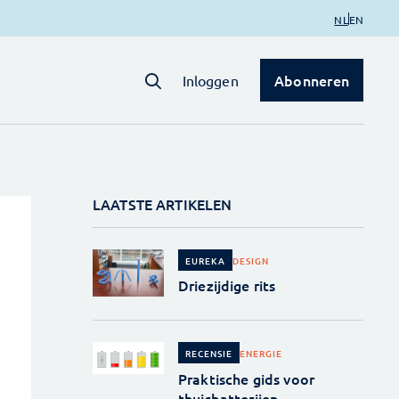
NL
EN
Abonneren
Inloggen
LAATSTE ARTIKELEN
DESIGN
EUREKA
Driezijdige rits
ENERGIE
RECENSIE
Praktische gids voor
thuisbatterijen