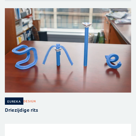
DESIGN
EUREKA
Driezijdige rits