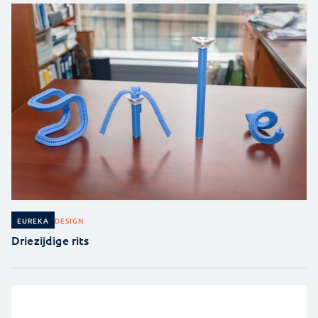
DESIGN
EUREKA
Driezijdige rits