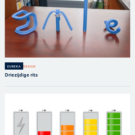
DESIGN
EUREKA
Driezijdige rits