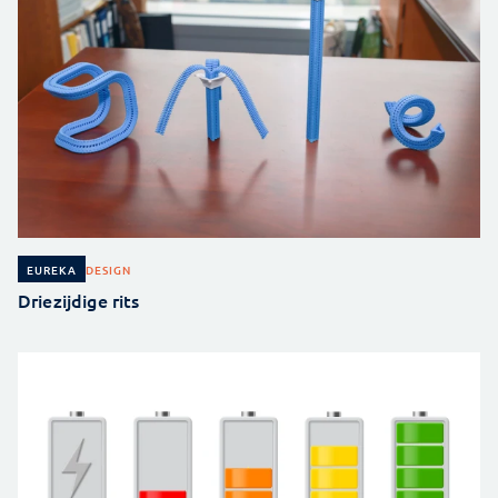
DESIGN
EUREKA
Driezijdige rits