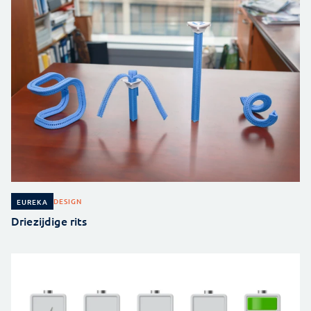
DESIGN
EUREKA
Driezijdige rits