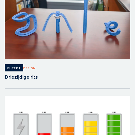
DESIGN
EUREKA
Driezijdige rits