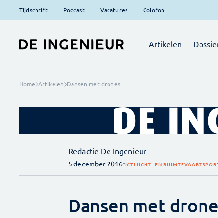
Tijdschrift
Podcast
Vacatures
Colofon
Artikelen
Dossie
Home
Artikelen
Dansen met drones
Redactie De Ingenieur
5 december 2016
ICT
LUCHT- EN RUIMTEVAART
SPOR
Dansen met drone