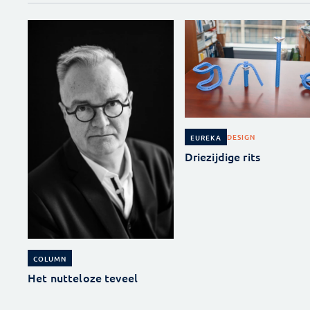
DESIGN
EUREKA
Driezijdige rits
COLUMN
Het nutteloze teveel