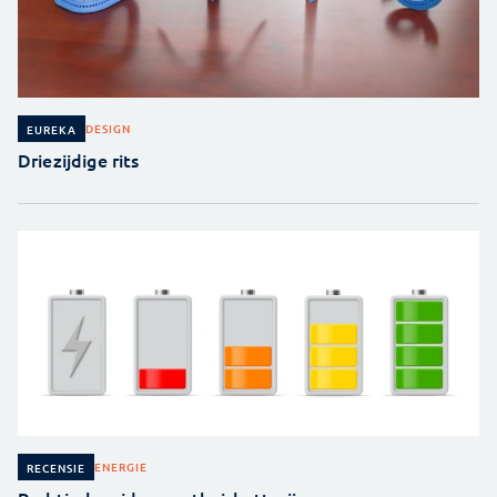
DESIGN
EUREKA
Driezijdige rits
ENERGIE
RECENSIE