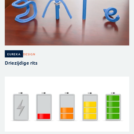
DESIGN
EUREKA
Driezijdige rits