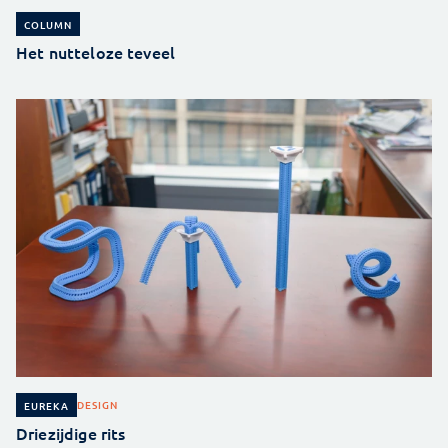
COLUMN
Het nutteloze teveel
DESIGN
EUREKA
Driezijdige rits