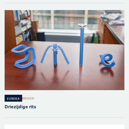
DESIGN
EUREKA
Driezijdige rits