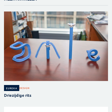
DESIGN
EUREKA
Driezijdige rits