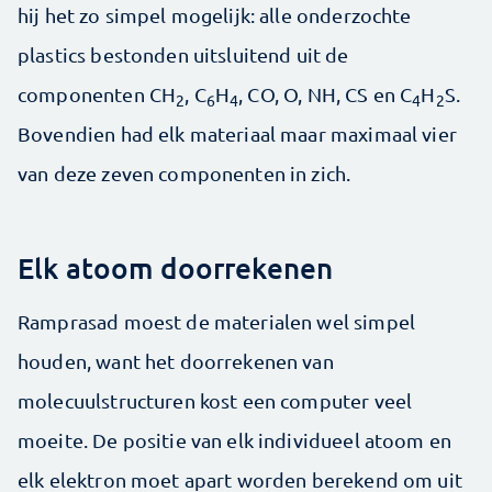
hij het zo simpel mogelijk: alle onderzochte
plastics bestonden uitsluitend uit de
componenten CH
, C
H
, CO, O, NH, CS en C
H
S.
2
6
4
4
2
Bovendien had elk materiaal maar maximaal vier
van deze zeven componenten in zich.
Elk atoom doorrekenen
Ramprasad moest de materialen wel simpel
houden, want het doorrekenen van
molecuulstructuren kost een computer veel
moeite. De positie van elk individueel atoom en
elk elektron moet apart worden berekend om uit