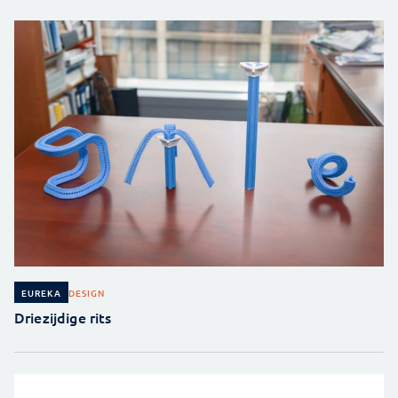
DESIGN
EUREKA
Driezijdige rits