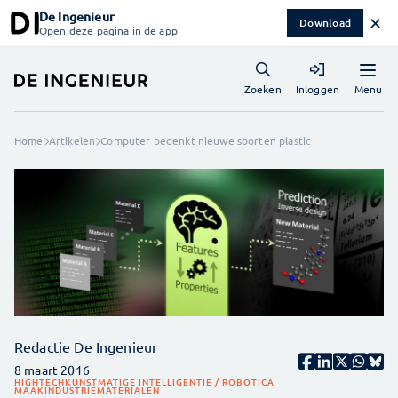
De Ingenieur
✕
Download
Open deze pagina in de app
Menu
Zoeken
Inloggen
Home
Artikelen
Computer bedenkt nieuwe soorten plastic
Redactie De Ingenieur
8 maart 2016
HIGHTECH
KUNSTMATIGE INTELLIGENTIE / ROBOTICA
MAAKINDUSTRIE
MATERIALEN