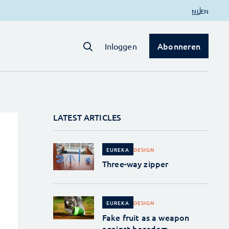
NL
EN
Abonneren
Inloggen
LATEST ARTICLES
DESIGN
EUREKA
Three-way zipper
DESIGN
EUREKA
Fake fruit as a weapon
against boredom