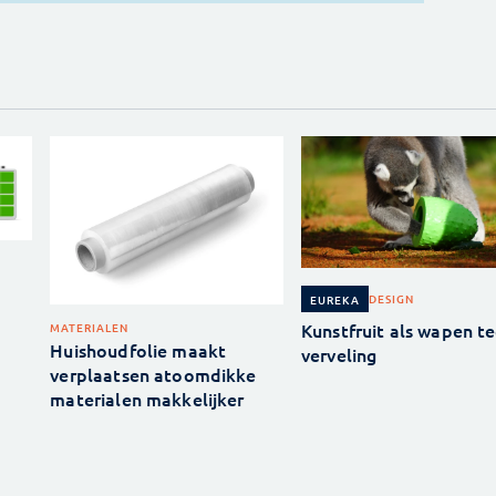
DESIGN
EUREKA
Kunstfruit als wapen t
MATERIALEN
Huishoudfolie maakt
verveling
verplaatsen atoomdikke
materialen makkelijker