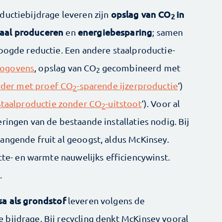
opslag van CO
in
ductiebijdrage leveren zijn
2
taal produceren
energiebesparing
en
; samen
boogde reductie. Een andere staalproductie-
oogovens
, opslag van CO
gecombineerd met
2
rder met proef CO
-sparende ijzerproductie
’)
2
Staalproductie zonder CO
-uitstoot
’). Voor al
2
ringen van de bestaande installaties nodig. Bij
angende fruit al geoogst, aldus McKinsey.
itte- en warmte nauwelijks efficiencywinst.
.
a als grondstof
leveren volgens de
bijdrage. Bij recycling denkt McKinsey vooral