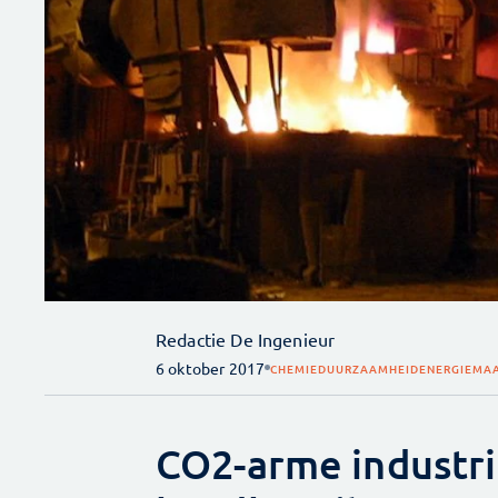
Redactie De Ingenieur
6 oktober 2017
CHEMIE
DUURZAAMHEID
ENERGIE
MAA
CO2-arme industri