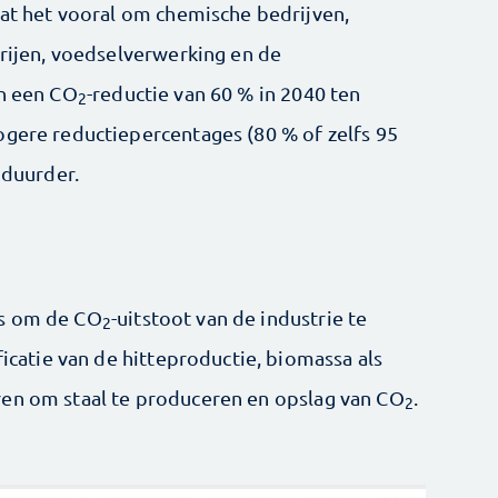
aat het vooral om chemische bedrijven,
erijen, voedselverwerking en de
an een CO
-reductie van 60 % in 2040 ten
2
ogere reductiepercentages (80 % of zelfs 95
 duurder.
es om de CO
-uitstoot van de industrie te
2
ficatie van de hitteproductie, biomassa als
ren om staal te produceren en opslag van CO
.
2