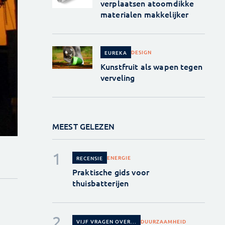
verplaatsen atoomdikke
materialen makkelijker
DESIGN
EUREKA
Kunstfruit als wapen tegen
verveling
MEEST GELEZEN
ENERGIE
RECENSIE
Praktische gids voor
thuisbatterijen
DUURZAAMHEID
VIJF VRAGEN OVER...