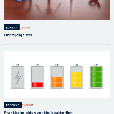
DESIGN
EUREKA
Driezijdige rits
ENERGIE
RECENSIE
Praktische gids voor thuisbatterijen