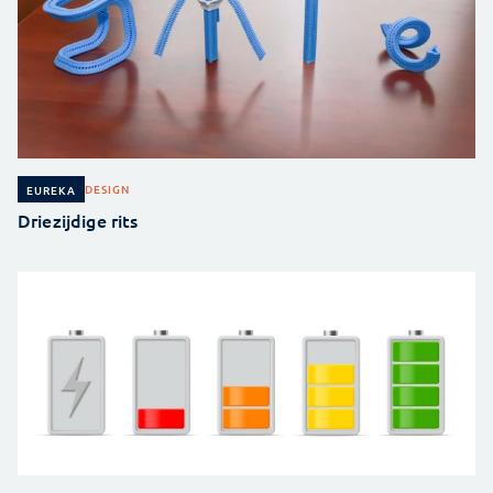
DESIGN
EUREKA
Driezijdige rits