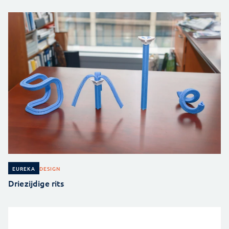
DESIGN
EUREKA
Driezijdige rits