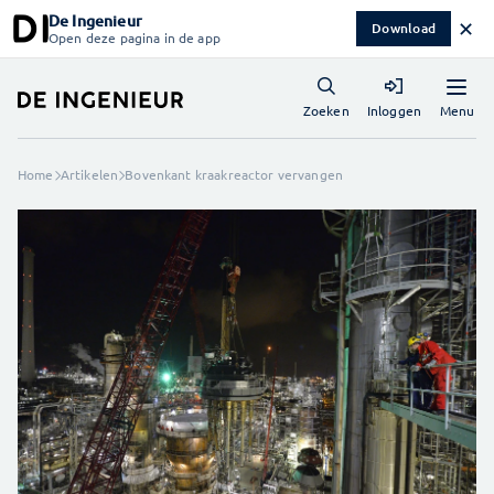
De Ingenieur
✕
Download
Open deze pagina in de app
Menu
Zoeken
Inloggen
Home
Artikelen
Bovenkant kraakreactor vervangen