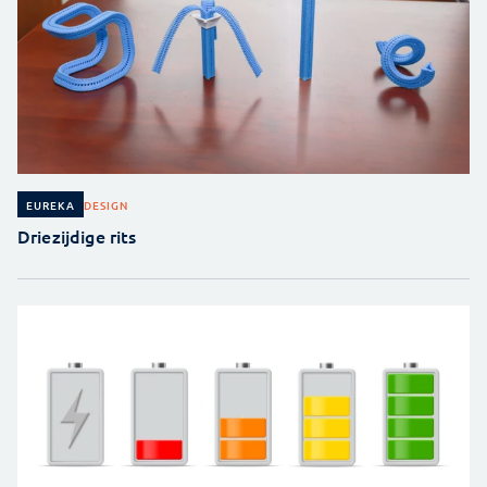
DESIGN
EUREKA
Driezijdige rits