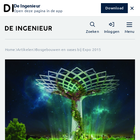
De Ingenieur
✕
Download
Open deze pagina in de app
Menu
Zoeken
Inloggen
Home
Artikelen
Bosgebouwen en oases bij Expo 2015