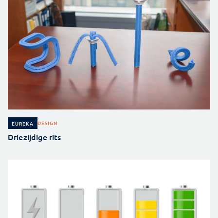
DESIGN
EUREKA
Driezijdige rits