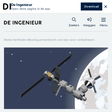
De Ingenieur
✕
Download
Open deze pagina in de app
Menu
Zoeken
Inloggen
Home
Artikelen
Boeing presenteert concept voor ruimtehaven