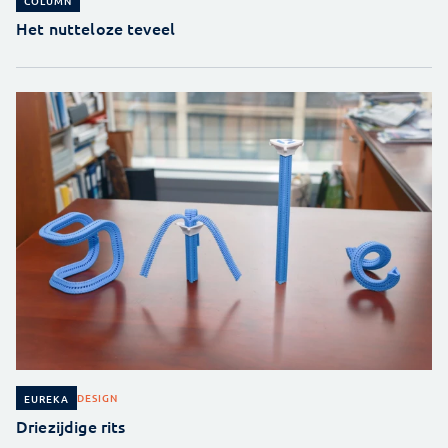
COLUMN
Het nutteloze teveel
DESIGN
EUREKA
Driezijdige rits