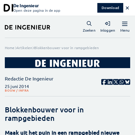
De Ingenieur
✕
Download
Open deze pagina in de app
Menu
Zoeken
Inloggen
Home
Artikelen
Blokkenbouwer voor in rampgebieden
Redactie De Ingenieur
25 juni 2014
BOUW / INFRA
Blokkenbouwer voor in
rampgebieden
Maak uit het puin in een rampgebied nieuwe