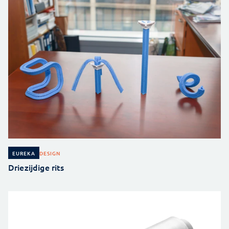
DESIGN
EUREKA
Driezijdige rits