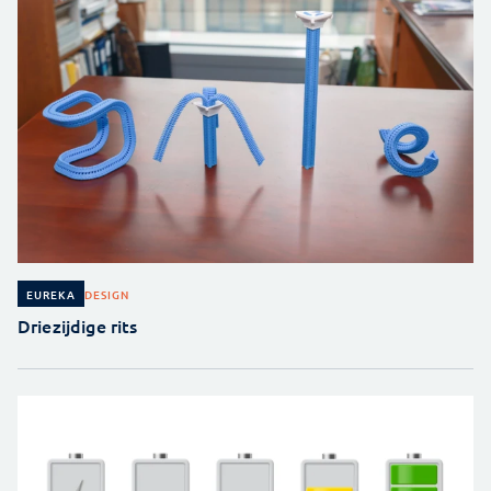
DESIGN
EUREKA
Driezijdige rits