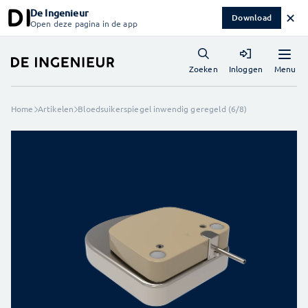
De Ingenieur
✕
Download
Open deze pagina in de app
Menu
Zoeken
Inloggen
Home
Artikelen
Bloedsuikerspiegel inwendig geregeld (6/8)