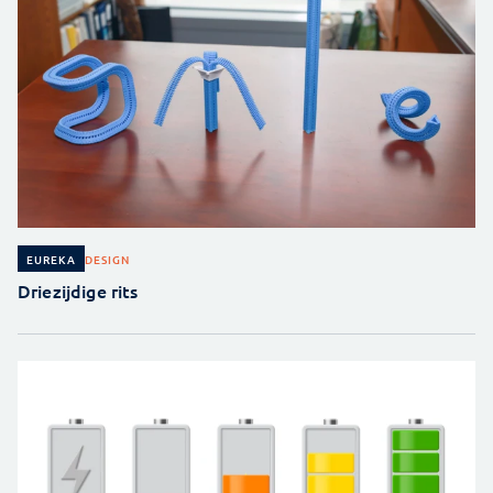
DESIGN
EUREKA
Driezijdige rits