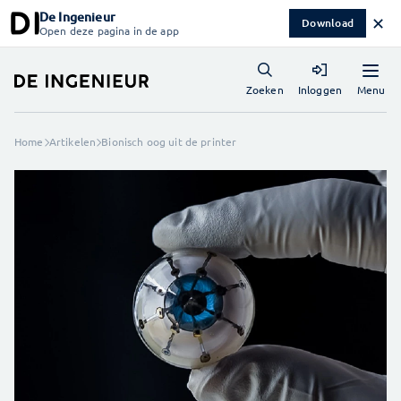
De Ingenieur
✕
Download
Open deze pagina in de app
Menu
Zoeken
Inloggen
Home
Artikelen
Bionisch oog uit de printer