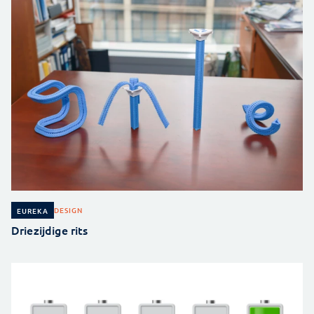
DESIGN
EUREKA
Driezijdige rits