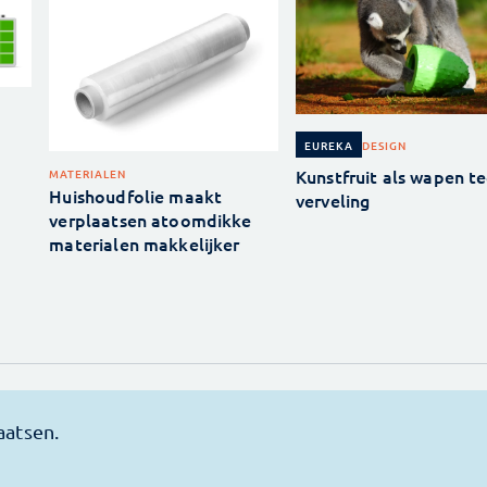
DESIGN
EUREKA
Kunstfruit als wapen t
MATERIALEN
Huishoudfolie maakt
verveling
verplaatsen atoomdikke
materialen makkelijker