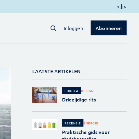
NL
EN
Abonneren
Inloggen
LAATSTE ARTIKELEN
DESIGN
EUREKA
Driezijdige rits
ENERGIE
RECENSIE
Praktische gids voor
thuisbatterijen