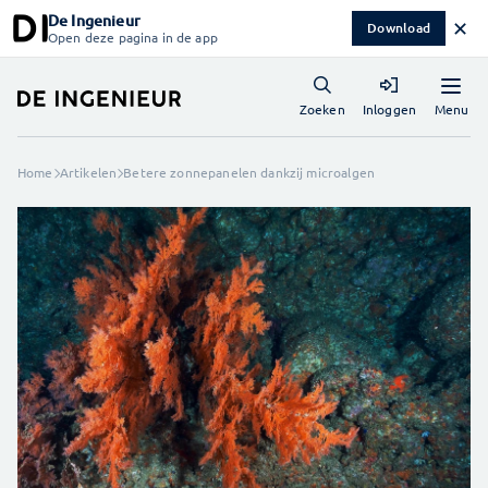
De Ingenieur
✕
Download
Open deze pagina in de app
Menu
Zoeken
Inloggen
Home
Artikelen
Betere zonnepanelen dankzij microalgen