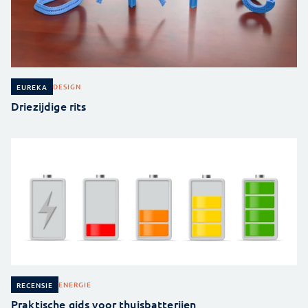
DESIGN
EUREKA
Driezijdige rits
ENERGIE
RECENSIE
Praktische gids voor thuisbatterijen