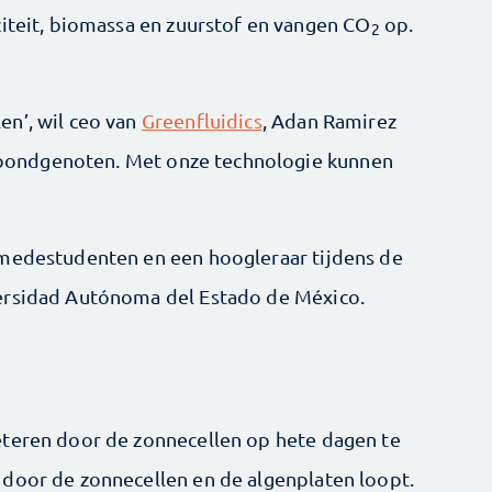
citeit, biomassa en zuurstof en vangen CO
op.
2
en’, wil ceo van
Greenfluidics
, Adan Ramirez
er bondgenoten. Met onze technologie kunnen
 medestudenten en een hoogleraar tijdens de
ersi­dad Autónoma del Estado de México.
eteren door de zonnecellen op hete dagen te
 door de zonnecellen en de algenplaten loopt.