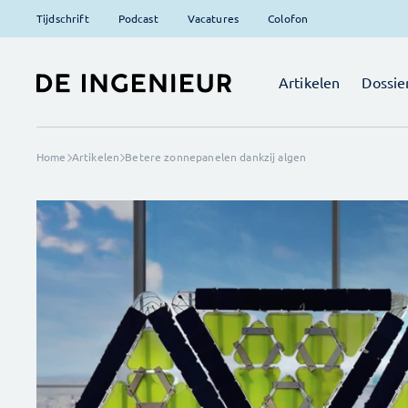
Tijdschrift
Podcast
Vacatures
Colofon
Artikelen
Dossie
Home
Artikelen
Betere zonnepanelen dankzij algen