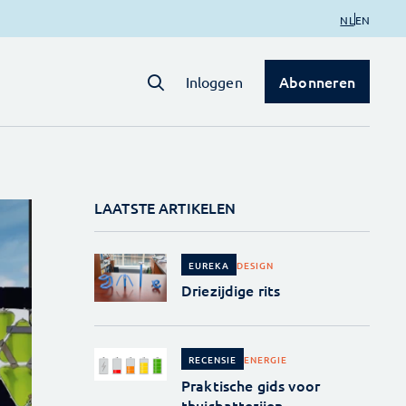
NL
EN
Abonneren
Inloggen
LAATSTE ARTIKELEN
DESIGN
EUREKA
Driezijdige rits
ENERGIE
RECENSIE
Praktische gids voor
thuisbatterijen