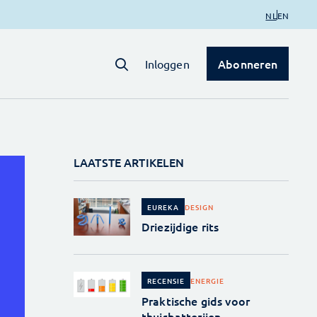
NL
EN
Abonneren
Inloggen
LAATSTE ARTIKELEN
DESIGN
EUREKA
Driezijdige rits
ENERGIE
RECENSIE
Praktische gids voor
thuisbatterijen