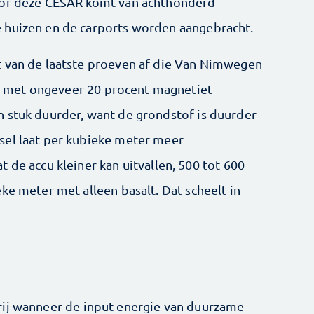
oor deze CESAR komt van achthonderd
 huizen en de carports worden aangebracht.
t van de laatste proeven af die Van Nimwegen
alt met ongeveer 20 procent magnetiet
 stuk duurder, want de grondstof is duurder
sel laat per kubieke meter meer
 de accu kleiner kan uitvallen, 500 tot 600
ke meter met alleen basalt. Dat scheelt in
rij wanneer de input energie van duurzame