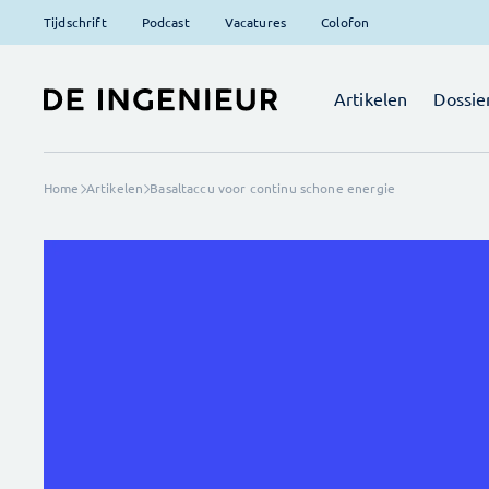
Tijdschrift
Podcast
Vacatures
Colofon
Artikelen
Dossie
Home
Artikelen
Basaltaccu voor continu schone energie