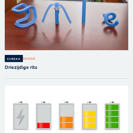
DESIGN
EUREKA
Driezijdige rits