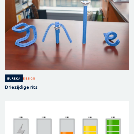
DESIGN
EUREKA
Driezijdige rits