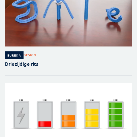
DESIGN
EUREKA
Driezijdige rits