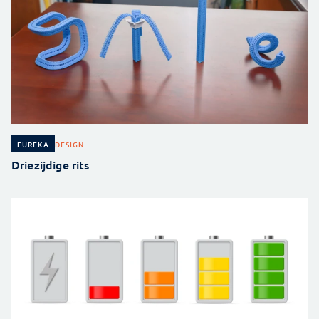
DESIGN
EUREKA
Driezijdige rits