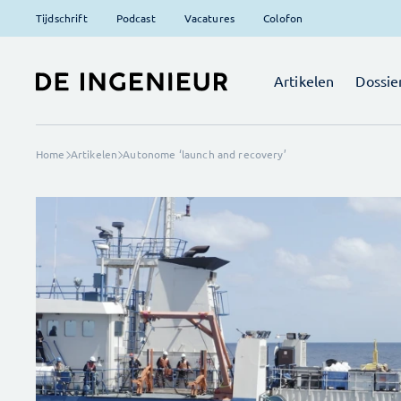
Tijdschrift
Podcast
Vacatures
Colofon
Artikelen
Dossie
Home
Artikelen
Autonome ‘launch and recovery’