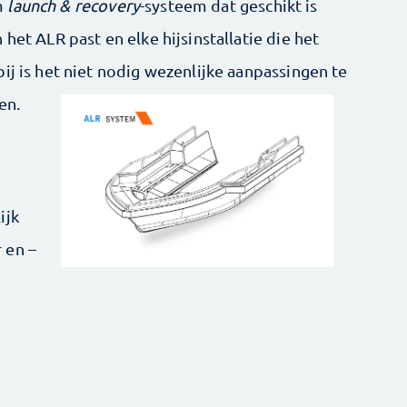
m
launch & recovery
-systeem dat geschikt is
het ALR past en elke hijsinstallatie die het
ij is het niet nodig wezenlijke aanpassingen te
en.
ijk
 en –