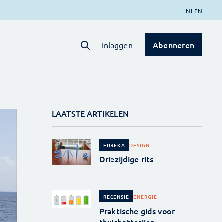
NL
EN
Abonneren
Inloggen
LAATSTE ARTIKELEN
DESIGN
EUREKA
Driezijdige rits
ENERGIE
RECENSIE
Praktische gids voor
thuisbatterijen