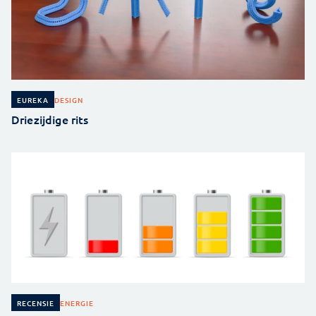
DESIGN
EUREKA
Driezijdige rits
ENERGIE
RECENSIE