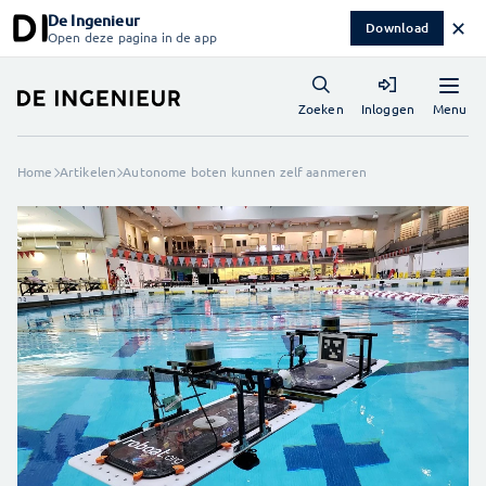
De Ingenieur
✕
Download
Open deze pagina in de app
Menu
Zoeken
Inloggen
Home
Artikelen
Autonome boten kunnen zelf aanmeren