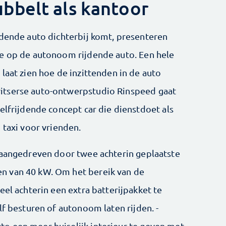
bbelt als kantoor
jdende auto dichterbij komt, presenteren
ie op de autonoom rijdende auto. Een hele
laat zien hoe de inzittenden in de auto
itserse auto-ontwerpstudio Rinspeed gaat
elfrijdende concept car die dienstdoet als
 taxi voor vrienden.
 aangedreven door twee achterin geplaatste
n van 40 kW. Om het bereik van de
el ­achterin een extra batterijpakket te
lf besturen of autonoom laten rijden. ­
o een meer huiselijk interieur te geven met