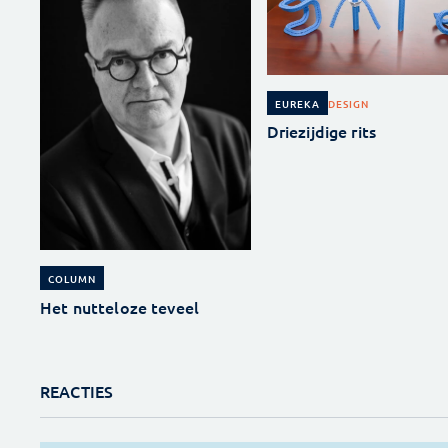
DESIGN
EUREKA
Driezijdige rits
COLUMN
Het nutteloze teveel
REACTIES