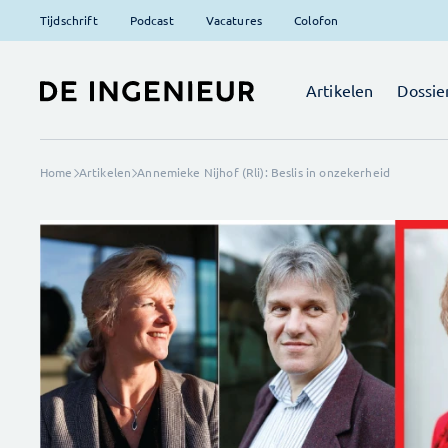
Tijdschrift
Podcast
Vacatures
Colofon
Artikelen
Dossie
Home
Artikelen
Annemieke Nijhof (Rli): Beslis in onzekerheid