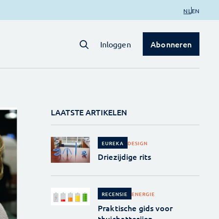
NL
EN
Abonneren
Inloggen
LAATSTE ARTIKELEN
DESIGN
EUREKA
Driezijdige rits
ENERGIE
RECENSIE
Praktische gids voor
thuisbatterijen