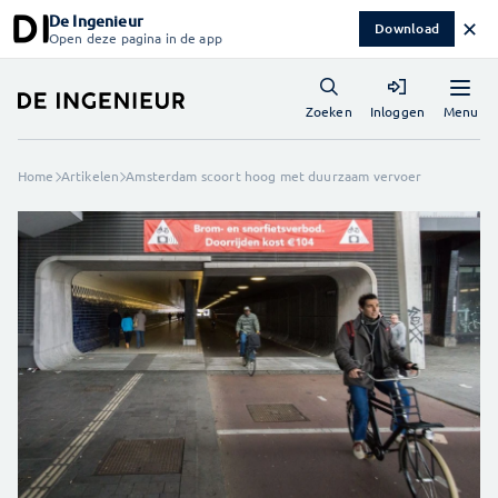
De Ingenieur
✕
Download
Open deze pagina in de app
Menu
Zoeken
Inloggen
Home
Artikelen
Amsterdam scoort hoog met duurzaam vervoer