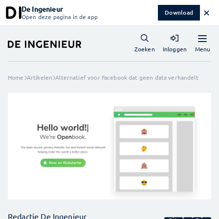
De Ingenieur
✕
Download
Open deze pagina in de app
Menu
Zoeken
Inloggen
Home
Artikelen
Alternatief voor Facebook dat geen data verhandelt
Redactie De Ingenieur