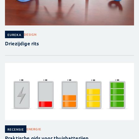
DESIGN
EUREKA
Driezijdige rits
ENERGIE
RECENSIE
Praktische gids voor thuisbatterijen