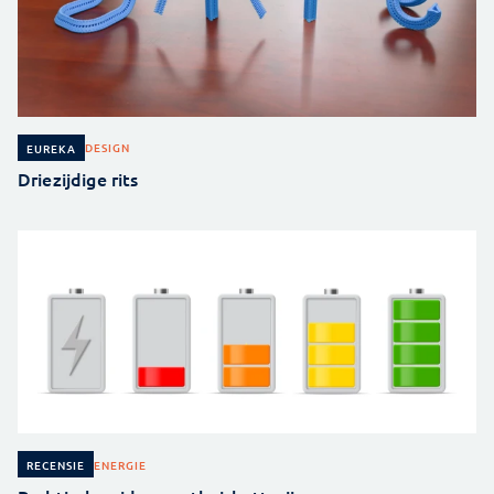
DESIGN
EUREKA
Driezijdige rits
ENERGIE
RECENSIE