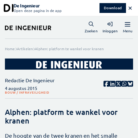
De Ingenieur
✕
Download
Open deze pagina in de app
Menu
Zoeken
Inloggen
Home
Artikelen
Alphen: platform te wankel voor kranen
Redactie De Ingenieur
4 augustus 2015
BOUW / INFRA
VEILIGHEID
Alphen: platform te wankel voor
kranen
De hoogte van de twee kranen en het smalle