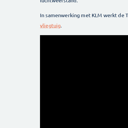
luchtweerstand.
In samenwerking met KLM werkt de T
vliegtuig
.