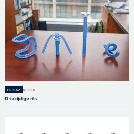
DESIGN
EUREKA
Driezijdige rits