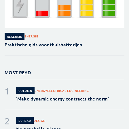
ENERGIE
RECENSIE
Praktische gids voor thuisbatterijen
MOST READ
ENERGY
ELECTRICAL ENGINEERING
COLUMN
'Make dynamic energy contracts the norm'
DESIGN
EUREKA
No new balls, please