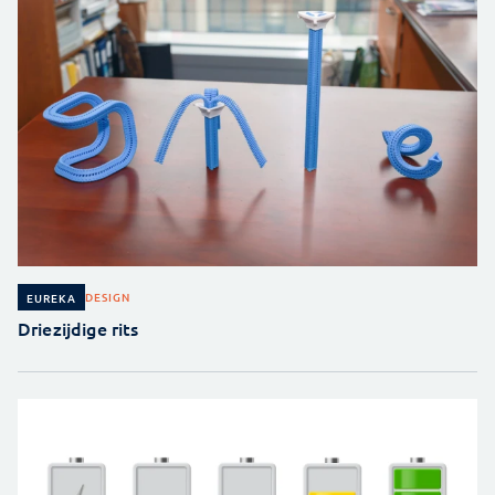
DESIGN
EUREKA
Driezijdige rits