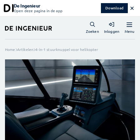
De Ingenieur
✕
Download
Open deze pagina in de app
Menu
Zoeken
Inloggen
Home
Artikelen
4-in-1 stuurknuppel voor helikopter