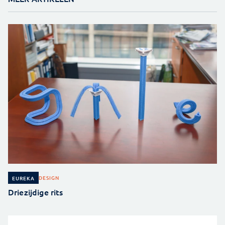
DESIGN
EUREKA
Driezijdige rits