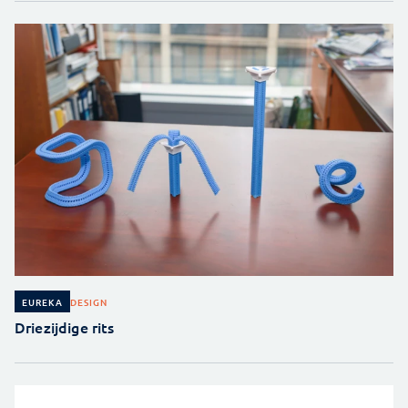
DESIGN
EUREKA
Driezijdige rits