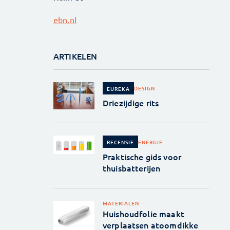
ebn.nl
ARTIKELEN
DESIGN
EUREKA
Driezijdige rits
ENERGIE
RECENSIE
Praktische gids voor
thuisbatterijen
MATERIALEN
Huishoudfolie maakt
verplaatsen atoomdikke