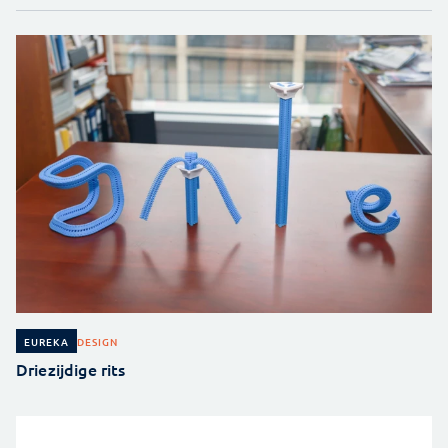
DESIGN
EUREKA
Driezijdige rits