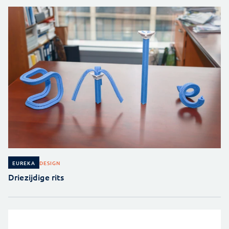
DESIGN
EUREKA
Driezijdige rits