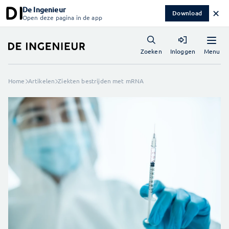
De Ingenieur
✕
Download
Open deze pagina in de app
Menu
Zoeken
Inloggen
Home
Artikelen
Ziekten bestrijden met mRNA