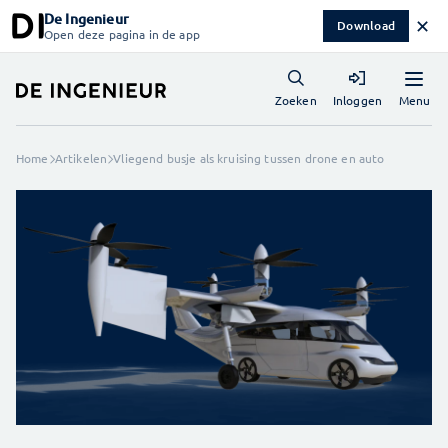
De Ingenieur
✕
Download
Open deze pagina in de app
Menu
Zoeken
Inloggen
Home
Artikelen
Vliegend busje als kruising tussen drone en auto