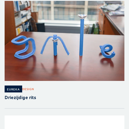
DESIGN
EUREKA
Driezijdige rits