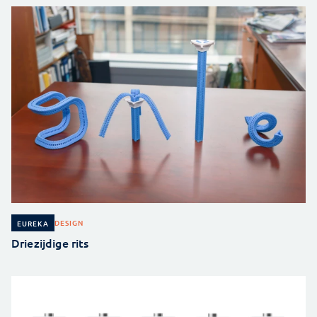
DESIGN
EUREKA
Driezijdige rits