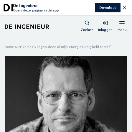
De Ingenieur
✕
Download
Open deze pagina in de app
Menu
Zoeken
Inloggen
Home
Artikelen
'Vliegen deed al mijn energiezuinigheid teniet'