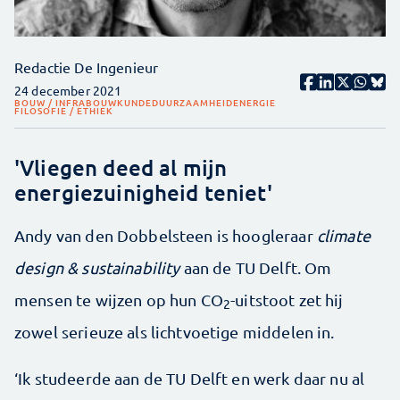
Redactie De Ingenieur
24 december 2021
BOUW / INFRA
BOUWKUNDE
DUURZAAMHEID
ENERGIE
FILOSOFIE / ETHIEK
'Vliegen deed al mijn
energiezuinigheid teniet'
Andy van den Dobbelsteen is hoogleraar
climate
design & sustainability
aan de TU Delft. Om
mensen te wijzen op hun CO
-uitstoot zet hij
2
zowel serieuze als lichtvoetige middelen in.
‘Ik studeerde aan de TU Delft en werk daar nu al