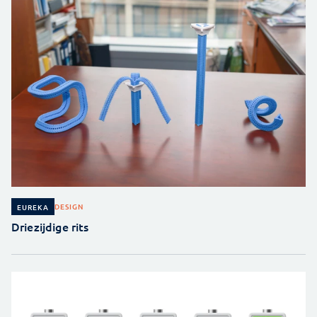
DESIGN
EUREKA
Driezijdige rits