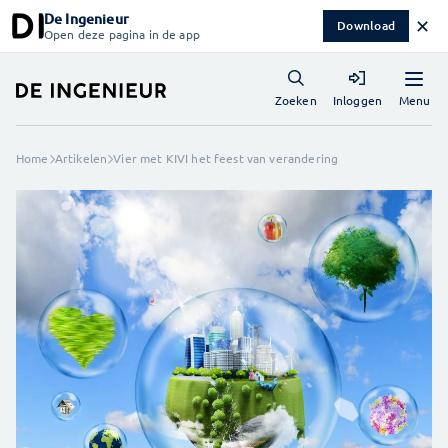
De Ingenieur
✕
Download
Open deze pagina in de app
Menu
Zoeken
Inloggen
Home
Artikelen
Vier met KIVI het feest van verandering