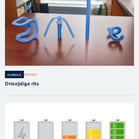
DESIGN
EUREKA
Driezijdige rits