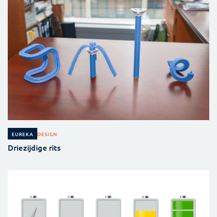
DESIGN
EUREKA
Driezijdige rits