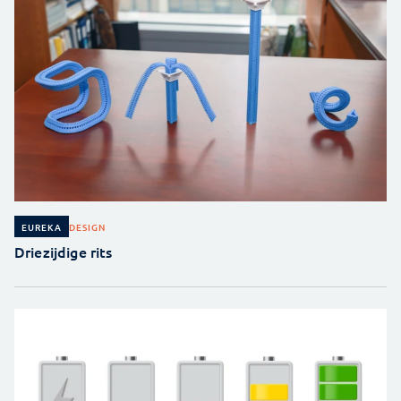
DESIGN
EUREKA
Driezijdige rits