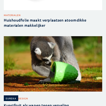
MATERIALEN
Huishoudfolie maakt verplaatsen atoomdikke
materialen makkelijker
DESIGN
EUREKA
Kunstfruit als wapen tegen verveling