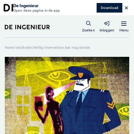
De Ingenieur
✕
Download
Open deze pagina in de app
Menu
Zoeken
Inloggen
Home
Artikelen
Veilig internetten kan nog steeds