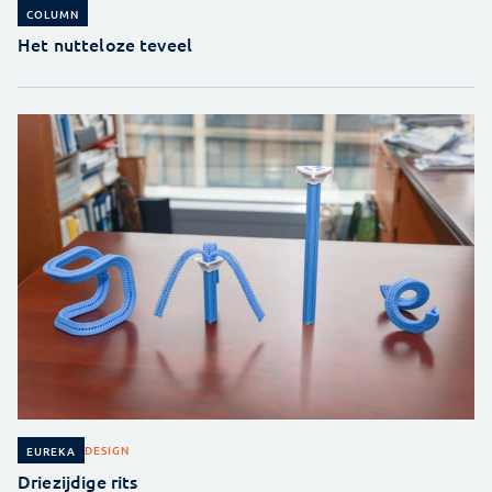
COLUMN
Het nutteloze teveel
DESIGN
EUREKA
Driezijdige rits