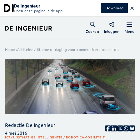
De Ingenieur
✕
Download
Open deze pagina in de app
Menu
Zoeken
Inloggen
Home
Artikelen
Ultieme uitdaging voor communicerende auto's
Redactie De Ingenieur
4 mei 2016
ICT
KUNSTMATIGE INTELLIGENTIE / ROBOTICA
MOBILITEIT