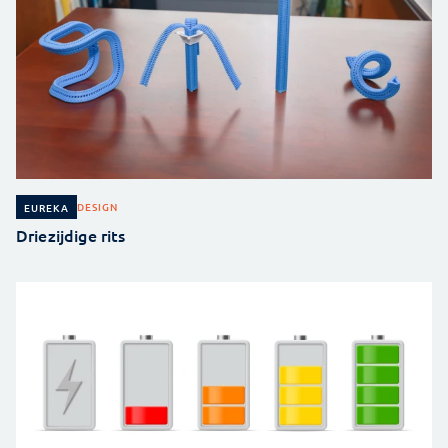
DESIGN
EUREKA
Driezijdige rits