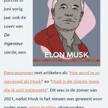
juni vorig
jaar ook de
cover van
De
Ingenieur
sierde, een
themanummer
met ­artikelen als ‘
Hoe word je zo
succesvol als Musk?
’ en ‘
Musk is de slimste mens
die ik ooit ontmoette
’. Dit was in de zomer van
2021, nadat Musk in het nieuws was geweest voor
onder meer
union busting
, uitgesproken