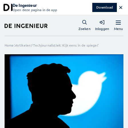
De Ingenieur
✕
Download
Open deze pagina in de app
Menu
Zoeken
Inloggen
Home
Artikelen
'Techjournalistiek: Kijk eens in de spiegel'